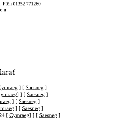
s. Ffôn
01352 771260
com
daraf
Cymraeg
] [
Saesneg
]
ymraeg]
] [
Saesneg
]
raeg
] [
Saesneg
]
mraeg
] [
Saesneg
]
24 [
Cymraeg]
] [
Saesneg
]