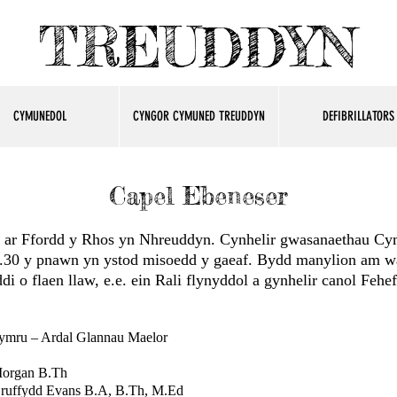
TREUDDYN
CYMUNEDOL
CYNGOR CYMUNED TREUDDYN
DEFIBRILLATORS
Capel Ebeneser
 ar Ffordd y Rhos yn Nhreuddyn. Cynhelir gwasanaethau Cym
2.30 y pnawn yn ystod misoedd y gaeaf. Bydd manylion am wa
i o flaen llaw, e.e. ein Rali flynyddol a gynhelir canol Feh
ymru – Ardal Glannau Maelor
Morgan B.Th
 Gruffydd Evans B.A, B.Th, M.Ed