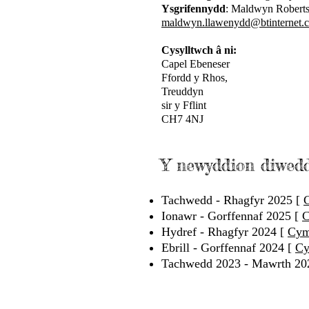
Ysgrifennydd
: Maldwyn Robert
maldwyn.llawenydd@btinternet.
Cysylltwch â ni
:
Capel Ebeneser
Ffordd y Rhos,
Treuddyn
sir y Fflint
CH7 4NJ
Y newyddion diwed
Tachwedd - Rhagfyr 2025 [
Ionawr - Gorffennaf 2025 [
C
Hydref - Rhagfyr 2024 [
Cym
Ebrill - Gorffennaf 2024 [
Cy
Tachwedd 2023 - Mawrth 20