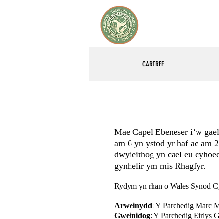
CARTREF
Mae Capel Ebeneser i’w gael
am 6 yn ystod yr haf ac am 
dwyieithog yn cael eu cyhoedd
gynhelir ym mis Rhagfyr.
Rydym yn rhan o Wales Synod C
Arweinydd
: Y Parchedig Marc 
Gweinidog
: Y Parchedig Eirlys