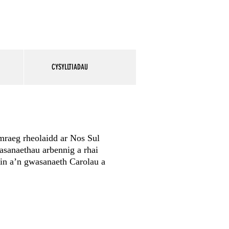
CYSYLLTIADAU
raeg rheolaidd ar Nos Sul
sanaethau arbennig a rhai
efin a’n gwasanaeth Carolau a