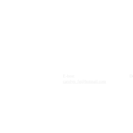
E-bost:
D
carolyn_fg@hotmail.com
Tr