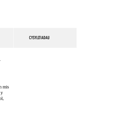
CYSYLLTIADAU
N
m mis
 y
l,