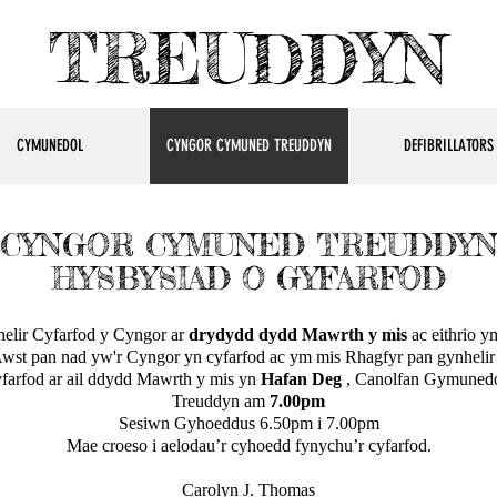
TREUDDYN
CYMUNEDOL
CYNGOR CYMUNED TREUDDYN
DEFIBRILLATORS
CYNGOR CYMUNED TREUDDY
HYSBYSIAD O GYFARFOD
elir Cyfarfod y Cyngor ar
drydydd dydd Mawrth y mis
ac eithrio y
wst pan nad yw'r Cyngor yn cyfarfod ac ym mis Rhagfyr pan gynhelir
yfarfod ar ail ddydd Mawrth y mis yn
Hafan Deg
, Canolfan Gymunedo
Treuddyn am
7.00pm
Sesiwn Gyhoeddus 6.50pm i 7.00pm
Mae croeso i aelodau’r cyhoedd fynychu’r cyfarfod.
Carolyn J. Thomas