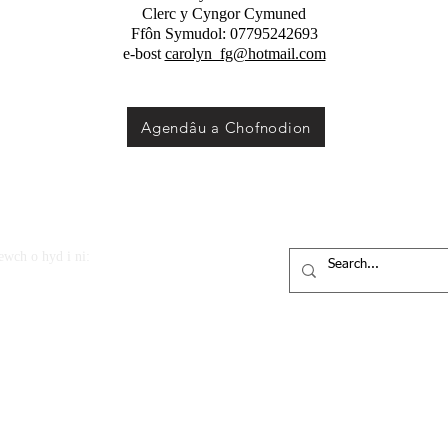
Clerc y Cyngor Cymuned
Ffôn Symudol: 07795242693
e-bost
carolyn_fg@hotmail.com
Agendâu a Chofnodion
ewch o hyd i ni:
euddyn, Sir y Fflint, Y Deyrnas Unedig.