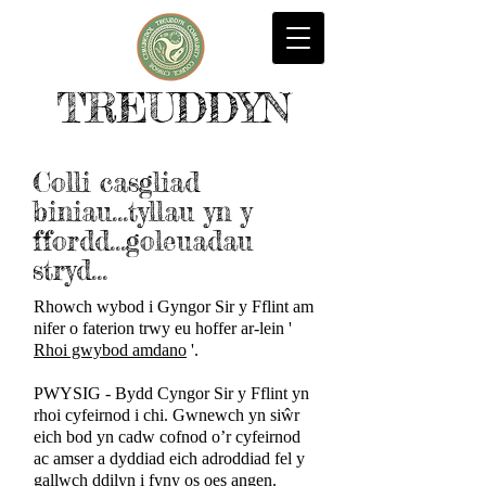
TREUDDYN
Colli casgliad
biniau...tyllau yn y
ffordd...goleuadau
stryd...
Rhowch wybod i Gyngor Sir y Fflint am
nifer o faterion trwy eu hoffer ar-lein '
Rhoi gwybod amdano
'.
PWYSIG - Bydd Cyngor Sir y Fflint yn
rhoi cyfeirnod i chi. Gwnewch yn siŵr
eich bod yn cadw cofnod o’r cyfeirnod
ac amser a dyddiad eich adroddiad fel y
gallwch ddilyn i fyny os oes angen.